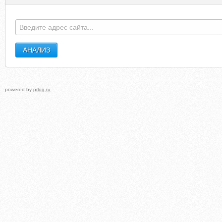
ENERGYSTARE.DEVIANTART.COM
DKC.K
powered by
prlog.ru