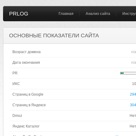
PRLOG
Главная
Анализ сайта
Инстру
ОСНОВНЫЕ ПОКАЗАТЕЛИ САЙТА
Возраст домена
n/
Дата окончания
n/
PR
ИКС
1
Страниц в Google
29
Страниц в Яндексе
30
Dmoz
Не
Яндекс Каталог
Не