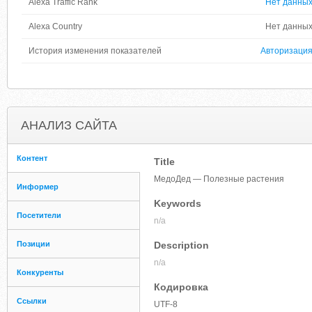
Alexa Traffic Rank
Нет данны
Alexa Country
Нет данны
История изменения показателей
Авторизаци
АНАЛИЗ САЙТА
Контент
Title
МедоДед — Полезные растения
Информер
Keywords
Посетители
n/a
Позиции
Description
n/a
Конкуренты
Кодировка
Ссылки
UTF-8