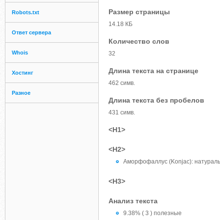
Размер страницы
Robots.txt
14.18 КБ
Ответ сервера
Количество слов
Whois
32
Длина текста на странице
Хостинг
462 симв.
Разное
Длина текста без пробелов
431 симв.
<H1>
<H2>
Аморфофаллус (Konjac): натурал
<H3>
Анализ текста
9.38% ( 3 ) полезные