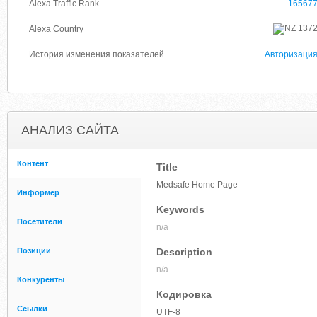
Alexa Traffic Rank
16567
137
Alexa Country
История изменения показателей
Авторизаци
АНАЛИЗ САЙТА
Контент
Title
Medsafe Home Page
Информер
Keywords
Посетители
n/a
Позиции
Description
n/a
Конкуренты
Кодировка
Ссылки
UTF-8