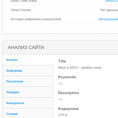
Alexa Traffic Rank
998543
Alexa Country
Нет данны
История изменения показателей
Авторизаци
АНАЛИЗ САЙТА
Контент
Title
What is SEO? – weather news
Информер
Keywords
Посетители
n/a
Позиции
Description
n/a
Конкуренты
Кодировка
Ссылки
UTF-8