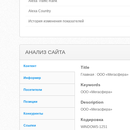
Alexa Traffic Rank
Alexa Country
История изменения показателей
АНАЛИЗ САЙТА
Контент
Title
Главная : ООО «Мегасфера»
Информер
Keywords
Посетители
ООО «Мегасфера»
Позиции
Description
ООО «Мегасфера»
Конкуренты
Кодировка
Ссылки
WINDOWS-1251