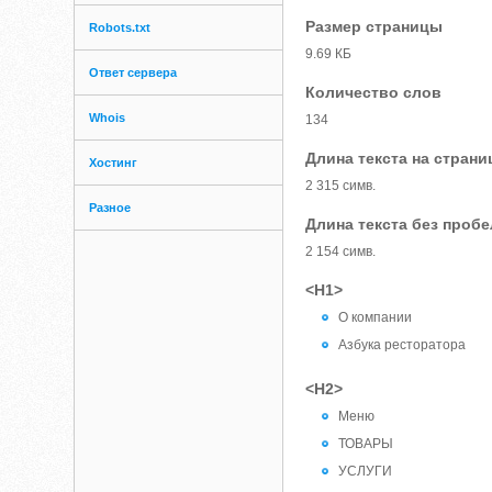
Размер страницы
Robots.txt
9.69 КБ
Ответ сервера
Количество слов
Whois
134
Длина текста на страни
Хостинг
2 315 симв.
Разное
Длина текста без проб
2 154 симв.
<H1>
О компании
Азбука ресторатора
<H2>
Меню
ТОВАРЫ
УСЛУГИ