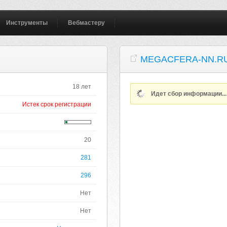
Инструменты
Вебмастеру
MEGACFERA-NN.R
18 лет
Идет сбор информации..
Истек срок регистрации
20
281
296
Нет
Нет