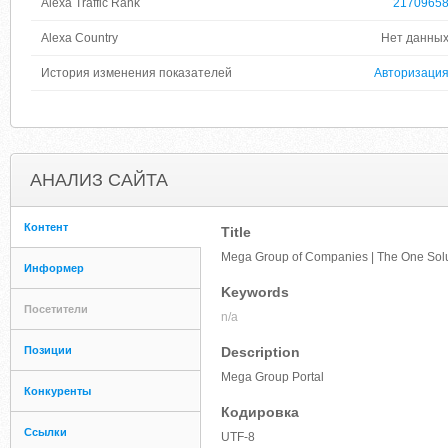
Alexa Traffic Rank
2170965
Alexa Country
Нет данны
История изменения показателей
Авторизаци
АНАЛИЗ САЙТА
Контент
Title
Mega Group of Companies | The One Solu
Информер
Keywords
Посетители
n/a
Позиции
Description
Mega Group Portal
Конкуренты
Кодировка
Ссылки
UTF-8