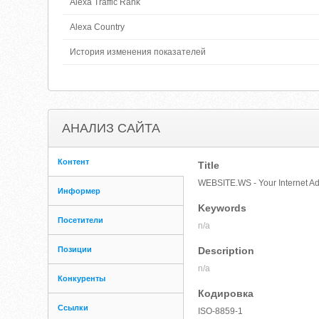
Alexa Traffic Rank
Alexa Country
История изменения показателей
АНАЛИЗ САЙТА
Контент
Title
WEBSITE.WS - Your Internet Ad
Информер
Keywords
Посетители
n/a
Позиции
Description
n/a
Конкуренты
Кодировка
Ссылки
ISO-8859-1