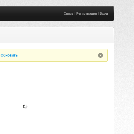
Связь
|
Регистрация
|
Вход
.
Обновить