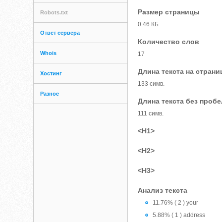
Размер страницы
Robots.txt
0.46 КБ
Ответ сервера
Количество слов
Whois
17
Длина текста на страни
Хостинг
133 симв.
Разное
Длина текста без проб
111 симв.
<H1>
<H2>
<H3>
Анализ текста
11.76% ( 2 ) your
5.88% ( 1 ) address