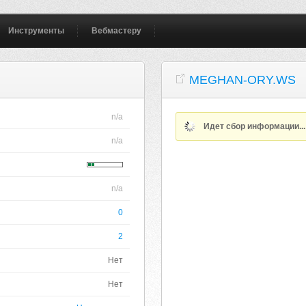
Инструменты
Вебмастеру
MEGHAN-ORY.WS
n/a
Идет сбор информации..
n/a
n/a
0
2
Нет
Нет