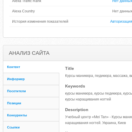
Alexa Traffic Rank
Нет данны
Alexa Country
Нет данны
История изменения показателей
Авторизаци
АНАЛИЗ САЙТА
Контент
Title
Курсы маникюра, педикюра, массажа, в
Информер
Keywords
Посетители
курсы маникюра, курсы педикюра, курсы
курсы наращивания ногтей
Позиции
Description
Конкуренты
Учебный центр «Mei Tan» - Курсы маник
наращивания ногтей. Украина, Киев
Ссылки