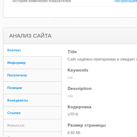
История изменения показателей
Авторизаци
АНАЛИЗ САЙТА
Контент
Title
Сайт надёжно припаркован и ожидает 
Информер
Keywords
Посетители
n/a
Позиции
Description
n/a
Конкуренты
Кодировка
Ссылки
UTF-8
Размер страницы
Robots.txt
6.92 КБ