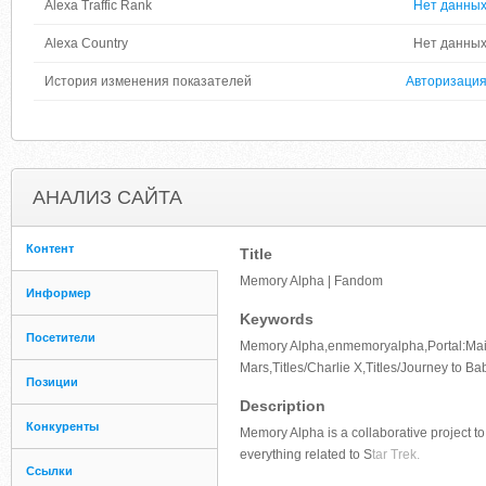
Alexa Traffic Rank
Нет данны
Alexa Country
Нет данны
История изменения показателей
Авторизаци
АНАЛИЗ САЙТА
Контент
Title
Memory Alpha | Fandom
Информер
Keywords
Посетители
Memory Alpha,enmemoryalpha,Portal:Main,T
Mars,Titles/Charlie X,Titles/Journey to Bab
Позиции
Description
Конкуренты
Memory Alpha is a collaborative project to
everything related to S
tar Trek.
Ссылки