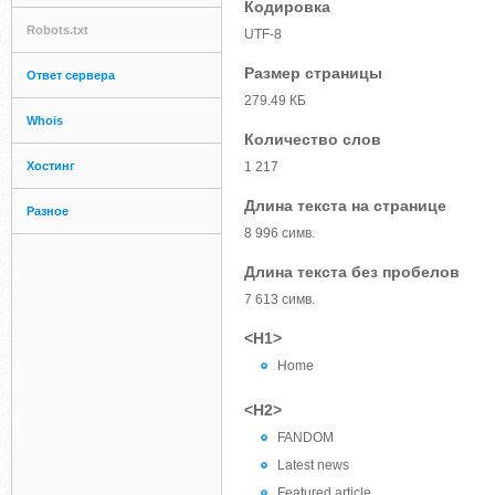
Кодировка
Robots.txt
UTF-8
Размер страницы
Ответ сервера
279.49 КБ
Whois
Количество слов
Хостинг
1 217
Длина текста на странице
Разное
8 996 симв.
Длина текста без пробелов
7 613 симв.
<H1>
Home
<H2>
FANDOM
Latest news
Featured article