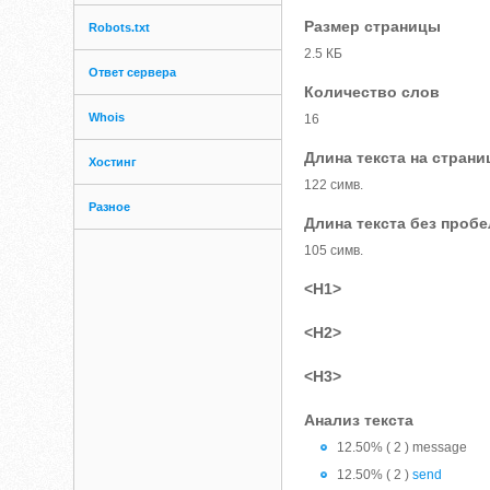
Размер страницы
Robots.txt
2.5 КБ
Ответ сервера
Количество слов
Whois
16
Длина текста на страни
Хостинг
122 симв.
Разное
Длина текста без проб
105 симв.
<H1>
<H2>
<H3>
Анализ текста
12.50% ( 2 ) message
12.50% ( 2 )
send