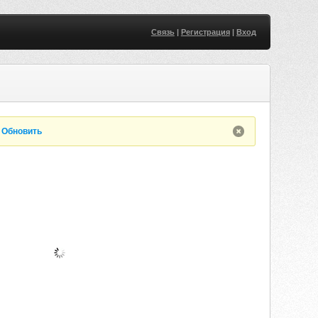
Связь
|
Регистрация
|
Вход
.
Обновить