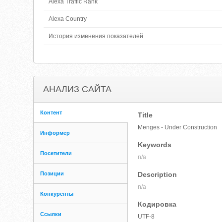
Alexa Traffic Rank
Alexa Country
История изменения показателей
АНАЛИЗ САЙТА
Контент
Title
Menges - Under Construction
Информер
Keywords
Посетители
n/a
Позиции
Description
n/a
Конкуренты
Кодировка
Ссылки
UTF-8