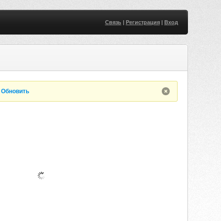
Связь
|
Регистрация
|
Вход
.
Обновить