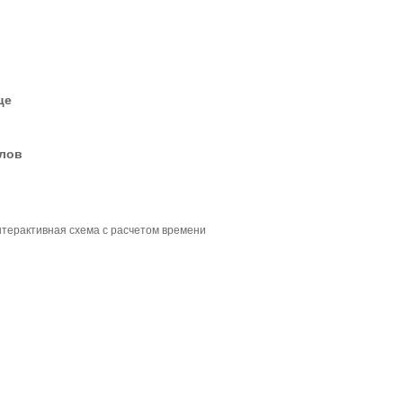
це
елов
нтерактивная схема с расчетом времени