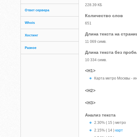
228.39 КБ
Ответ сервера
Количество слов
Whois
651
Длина текста на страни
Хостинг
11 069 симв.
Разное
Длина текста без проб
10 334 симв.
<H1>
Карта метро Москвы - и
<H2>
<H3>
Анализ текста
2.30% ( 15 ) метро
2.15% ( 14 )
карт