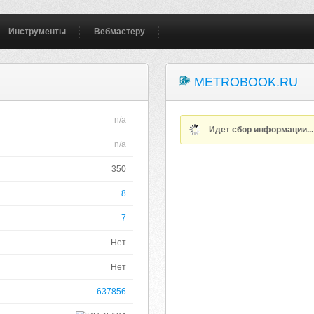
Инструменты
Вебмастеру
METROBOOK.RU
n/a
Идет сбор информации..
n/a
350
8
7
Нет
Нет
637856