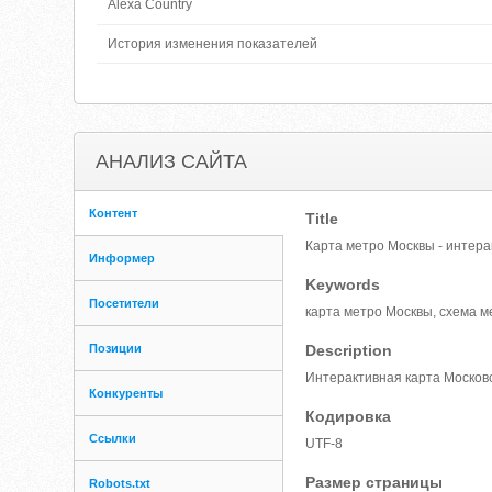
Alexa Country
История изменения показателей
АНАЛИЗ САЙТА
Контент
Title
Карта метро Москвы - интер
Информер
Keywords
Посетители
карта метро Москвы, схема м
Позиции
Description
Интерактивная карта Москов
Конкуренты
Кодировка
Ссылки
UTF-8
Размер страницы
Robots.txt