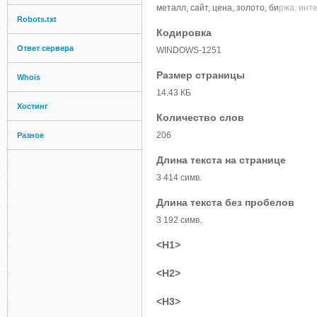
металл, сайт, цена, золото, би
ржа, инт
Robots.txt
Кодировка
Ответ сервера
WINDOWS-1251
Размер страницы
Whois
14.43 КБ
Хостинг
Количество слов
206
Разное
Длина текста на странице
3 414 симв.
Длина текста без пробелов
3 192 симв.
<H1>
<H2>
<H3>