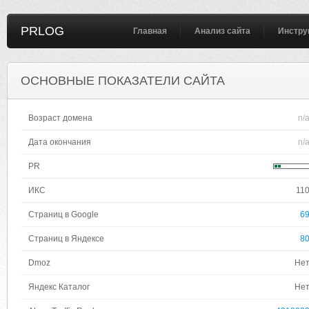
PRLOG
Главная
Анализ сайта
Инстру
ОСНОВНЫЕ ПОКАЗАТЕЛИ САЙТА
Возраст домена
n/
Дата окончания
n/
PR
ИКС
11
Страниц в Google
6
Страниц в Яндексе
8
Dmoz
Не
Яндекс Каталог
Не