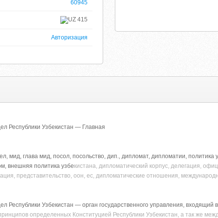
60945
415
Авторизация
ел Республики Узбекистан — Главная
л, мид, глава мид, посол, посольство, дип., дипломат, дипломатии, политика
ом, внешняя политика узбе
кистана, дипломатический корпус, делегация, офиц
итация, представительство, оон, ес, дипломатические отношения, международ
л Республики Узбекистан — орган государственного управления, входящий в
принципов определенных Конституцией Республики Узбекистан, а так же м