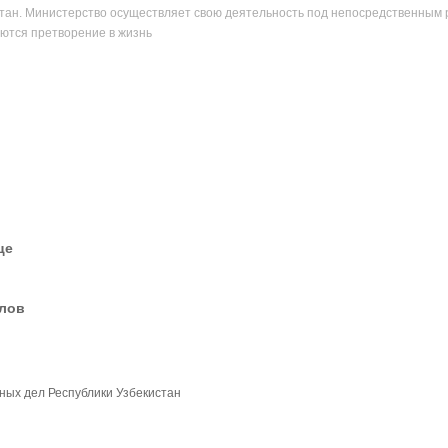
стан. Министерство осуществляет свою деятельность под непосредственным 
ются претворение в жизнь
це
елов
ных дел Республики Узбекистан