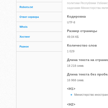
политики Республики Узбеки
Robots.txt
задачами Министерства явля
Кодировка
Ответ сервера
UTF-8
Whois
Размер страницы
Хостинг
49.04 КБ
Количество слов
Разное
1 029
Длина текста на страни
18 218 симв.
Длина текста без проб
16 968 симв.
<H1>
Министерство иностран
<H2>