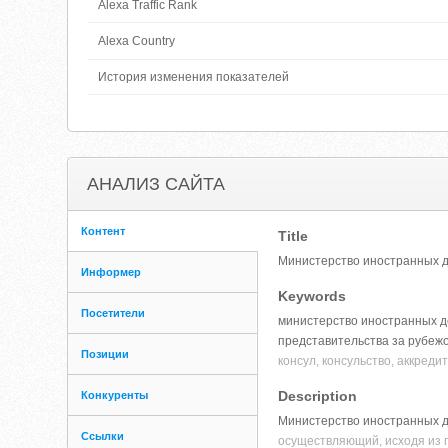
Alexa Traffic Rank
Alexa Country
История изменения показателей
АНАЛИЗ САЙТА
Контент
Title
Министерство иностранных д
Информер
Keywords
Посетители
министерство иностранных де
представительства за рубеж
Позиции
консул, консульство, аккред
Description
Конкуренты
Министерство иностранных де
Ссылки
осуществляющий, исходя из 