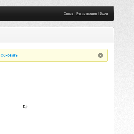
Связь
|
Регистрация
|
Вход
.
Обновить