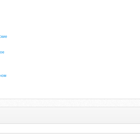
ские
ное
нном