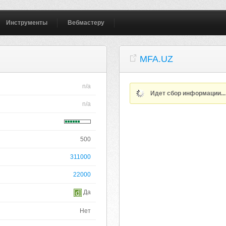
Инструменты
Вебмастеру
MFA.UZ
n/a
Идет сбор информации..
n/a
500
311000
22000
Да
Нет