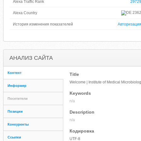
Alexa Traffic Rank
2972
236
Alexa Country
История изменения показателей
Авторизаци
АНАЛИЗ САЙТА
Контент
Title
Welcome | Institute of Medical Microbiol
Информер
Keywords
Посетители
n/a
Позиции
Description
n/a
Конкуренты
Кодировка
Ссылки
UTF-8