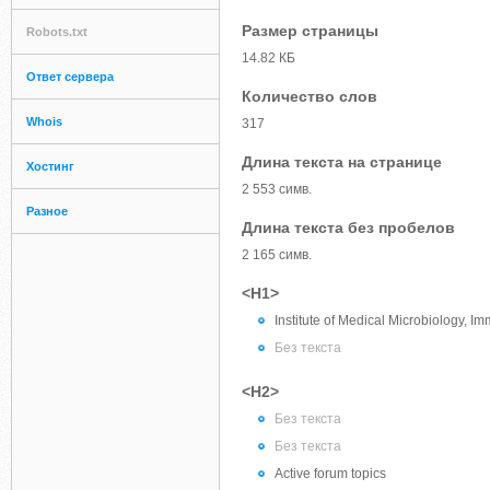
Размер страницы
Robots.txt
14.82 КБ
Ответ сервера
Количество слов
Whois
317
Длина текста на странице
Хостинг
2 553 симв.
Разное
Длина текста без пробелов
2 165 симв.
<H1>
Institute of Medical Microbiology, 
Без текста
<H2>
Без текста
Без текста
Active forum topics