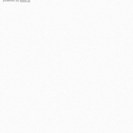
powered by
prlog.ru