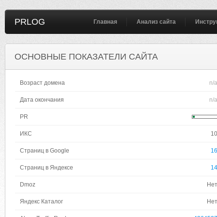
PRLOG
Главная
Анализ сайта
Инстру
ОСНОВНЫЕ ПОКАЗАТЕЛИ САЙТА
Возраст домена
n/
Дата окончания
n/
PR
ИКС
1
Страниц в Google
1
Страниц в Яндексе
1
Dmoz
Не
Яндекс Каталог
Не