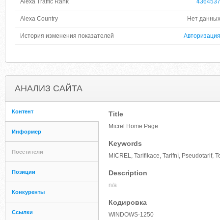
Alexa Traffic Rank
436453
Alexa Country
Нет данны
История изменения показателей
Авторизаци
АНАЛИЗ САЙТА
Контент
Title
Micrel Home Page
Информер
Keywords
Посетители
MICREL, Tarifikace, Tarifní, Pseudotarif, T
Позиции
Description
n/a
Конкуренты
Кодировка
Ссылки
WINDOWS-1250