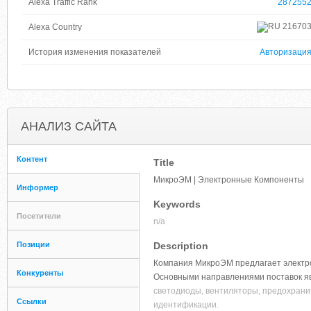
Alexa Traffic Rank
287255
21670
Alexa Country
История изменения показателей
Авторизаци
АНАЛИЗ САЙТА
Контент
Title
МикроЭМ | Электронные Компоненты
Информер
Keywords
Посетители
n/a
Позиции
Description
Компания МикроЭМ предлагает электро
Конкуренты
Основными направлениями поставок я
светодиоды, вентиляторы, предохрани
Ссылки
идентификации.