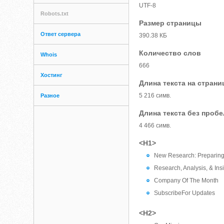
UTF-8
Robots.txt
Размер страницы
Ответ сервера
390.38 КБ
Количество слов
Whois
666
Хостинг
Длина текста на страни
5 216 симв.
Разное
Длина текста без проб
4 466 симв.
<H1>
New Research: Preparing 
Research, Analysis, & Ins
Company Of The Month
SubscribeFor Updates
<H2>