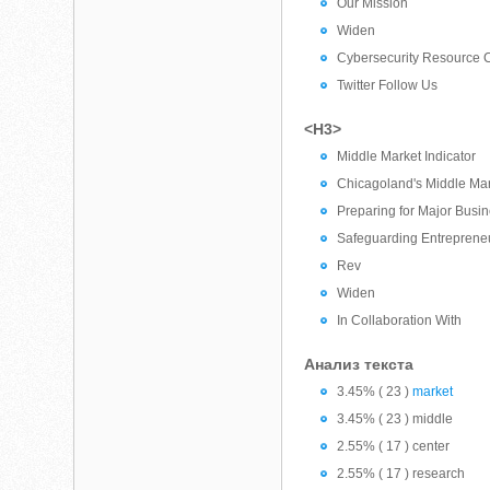
Our Mission
Widen
Cybersecurity Resource 
Twitter Follow Us
<H3>
Middle Market Indicator
Chicagoland's Middle Ma
Preparing for Major Busin
Safeguarding Entrepreneur
Rev
Widen
In Collaboration With
Анализ текста
3.45% ( 23 )
market
3.45% ( 23 ) middle
2.55% ( 17 ) center
2.55% ( 17 ) research