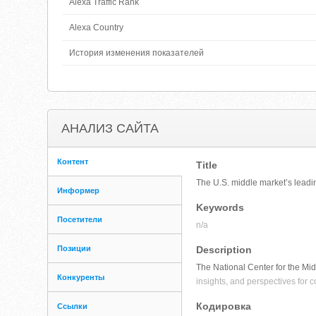
Alexa Traffic Rank
Alexa Country
История изменения показателей
АНАЛИЗ САЙТА
Контент
Title
The U.S. middle market’s leadin
Информер
Keywords
Посетители
n/a
Позиции
Description
The National Center for the Mi
Конкуренты
insights, and perspectives for 
Кодировка
Ссылки