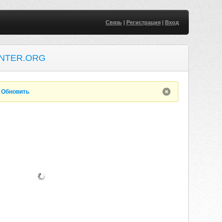
Связь
|
Регистрация
|
Вход
NTER.ORG
.
Обновить