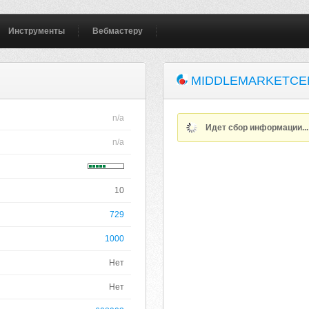
Инструменты
Вебмастеру
MIDDLEMARKETCE
n/a
Идет сбор информации..
n/a
10
729
1000
Нет
Нет