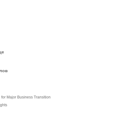
це
елов
for Major Business Transition
ights