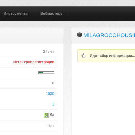
Инструменты
Вебмастеру
MILAGROCOHOUSI
27 лет
Идет сбор информации..
Истек срок регистрации
0
1030
1
Да
Нет