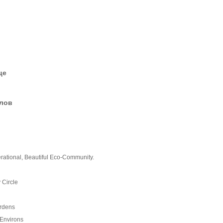
це
елов
rational, Beautiful Eco-Community.
Circle
rdens
 Environs