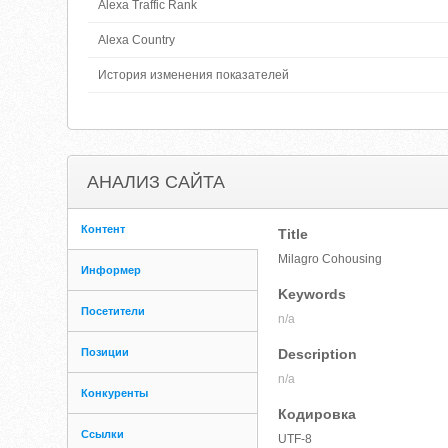
Alexa Traffic Rank
Alexa Country
История изменения показателей
АНАЛИЗ САЙТА
Контент
Title
Milagro Cohousing
Информер
Keywords
Посетители
n/a
Позиции
Description
n/a
Конкуренты
Кодировка
Ссылки
UTF-8