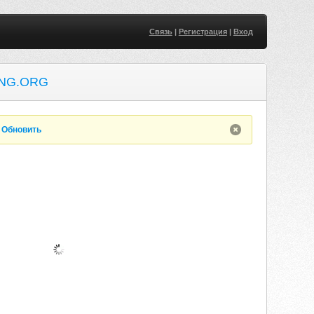
Связь
|
Регистрация
|
Вход
NG.ORG
.
Обновить