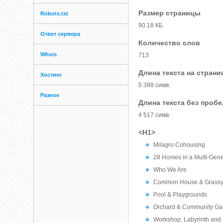
Размер страницы
Robots.txt
90.18 КБ
Ответ сервера
Количество слов
Whois
713
Длина текста на страни
Хостинг
5 388 симв.
Разное
Длина текста без проб
4 517 симв.
<H1>
Milagro Cohousing
28 Homes in a Multi-Gene
Who We Are
Common House & Grassy 
Pool & Playgrounds
Orchard & Community Ga
Workshop, Labyrinth and