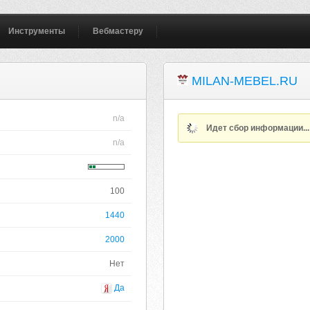
Инструменты
Вебмастеру
MILAN-MEBEL.RU
n/a
Идет сбор информации..
n/a
100
1440
2000
Нет
Да