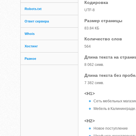
Кодировка
Robots.txt
UTF-8
Размер страницы
Ответ сервера
83.84 КБ
Whois
Количество слов
Хостинг
564
Длина текста на страни
Разное
8 062 симв.
Длина текста без проб
7 382 симв.
<H1>
Сеть мебельных магази
Мебель в Калининграде.
<H2>
Новое поступление