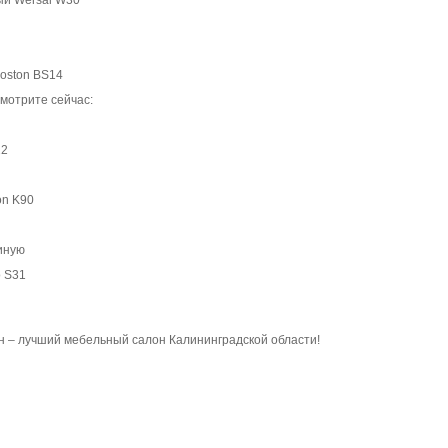
ый Wersal W30
oston BS14
мотрите сейчас:
22
on K90
тиную
o S31
 – лучший мебельный салон Калининградской области!