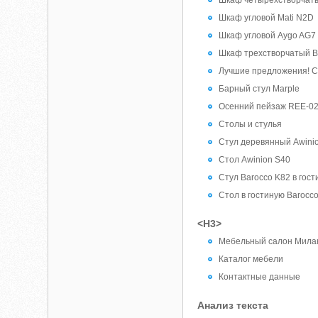
Шкаф четырехстворчат
Шкаф угловой Mati N2D
Шкаф угловой Aygo AG7
Шкаф трехстворчатый B
Лучшие предложения! С
Барный стул Marple
Осенний пейзаж REE-0
Столы и стулья
Стул деревянный Awini
Стол Awinion S40
Стул Barocco K82 в гос
Стол в гостиную Barocc
<H3>
Мебельный салон Милан
Каталог мебели
Контактные данные
Анализ текста