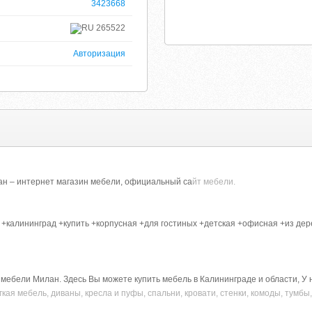
3423668
265522
Авторизация
ан – интернет магазин мебели, официальный са
йт мебели.
калининград +купить +корпусная +для гостиных +детская +офисная +из дерева,
мебели Милан. Здесь Вы можете купить мебель в Калининграде и области, У 
гкая мебель, диваны, кресла и пуфы, спальни, кровати, стенки, комоды, тум