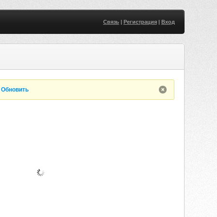
Связь
|
Регистрация
|
Вход
.
Обновить