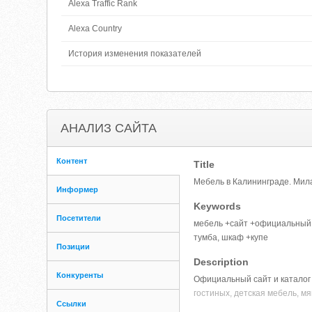
Alexa Traffic Rank
Alexa Country
История изменения показателей
АНАЛИЗ САЙТА
Контент
Title
Мебель в Калининграде. Мил
Информер
Keywords
Посетители
мебель +сайт +официальный +
тумба, шкаф +купе
Позиции
Description
Конкуренты
Официальный сайт и каталог 
гостиных, детская мебель, мя
Ссылки