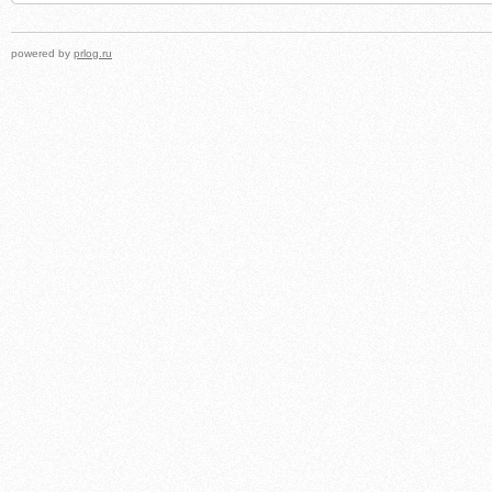
powered by
prlog.ru