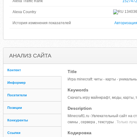
Alexa Traffic Rank
152747
13403
Alexa Country
История изменения показателей
Авторизаци
АНАЛИЗ САЙТА
Контент
Title
Игра minecraft: читы - карты - уникаль
Информер
Keywords
Посетители
Скачать игру майнкрафт, моды, карты, 
Позиции
Description
Minecraft1.ru -Увлекательный сайт на ст
Конкуренты
скины , сервера , текстуры
. Только лучш
Кодировка
Ссылки