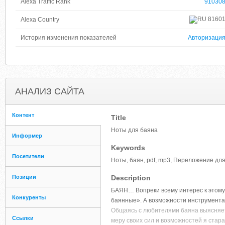
Alexa Traffic Rank
91030
8160
Alexa Country
История изменения показателей
Авторизаци
АНАЛИЗ САЙТА
Контент
Title
Ноты для баяна
Информер
Keywords
Посетители
Ноты, баян, pdf, mp3, Переложение для
Позиции
Description
БАЯН… Вопреки всему интерес к этому 
Конкуренты
баянные». А возможности инструмента
Общаясь с любителями баяна выясняет
Ссылки
меру своих сил и возможностей я стар