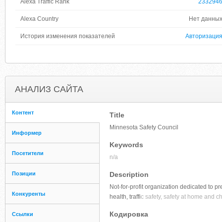
Alexa Traffic Rank
233294
Alexa Country
Нет данны
История изменения показателей
Авторизаци
АНАЛИЗ САЙТА
Контент
Title
Minnesota Safety Council
Информер
Keywords
Посетители
n/a
Позиции
Description
Not-for-profit organization dedicated to p
Конкуренты
health, traffi
c safety, safety at home and c
Кодировка
Ссылки