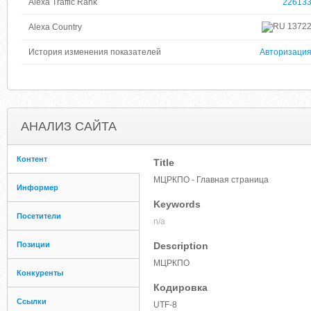
Alexa Traffic Rank
22613
1372
Alexa Country
История изменения показателей
Авторизаци
АНАЛИЗ САЙТА
Контент
Title
МЦРКПО - Главная страница
Информер
Keywords
Посетители
n/a
Позиции
Description
МЦРКПО
Конкуренты
Кодировка
Ссылки
UTF-8