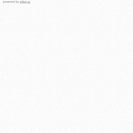
powered by
prlog.ru