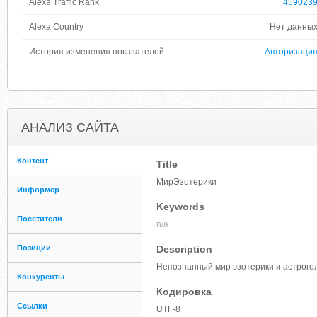
Alexa Traffic Rank
459023
Alexa Country
Нет данны
История изменения показателей
Авторизаци
АНАЛИЗ САЙТА
Контент
Title
МирЭзотерики
Информер
Keywords
Посетители
n/a
Позиции
Description
Непознанный мир эзотерики и астрого
Конкуренты
Кодировка
Ссылки
UTF-8