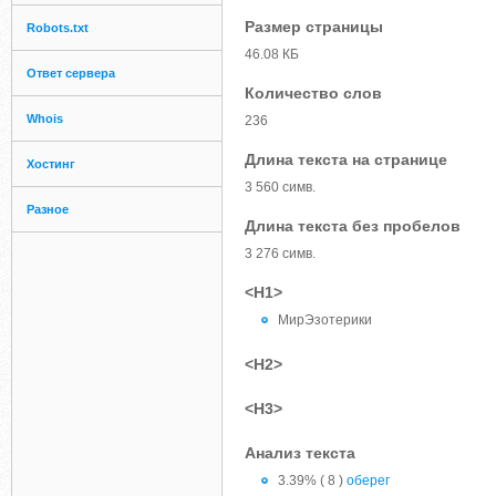
Размер страницы
Robots.txt
46.08 КБ
Ответ сервера
Количество слов
Whois
236
Длина текста на странице
Хостинг
3 560 симв.
Разное
Длина текста без пробелов
3 276 симв.
<H1>
МирЭзотерики
<H2>
<H3>
Анализ текста
3.39% ( 8 )
оберег