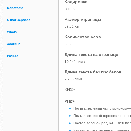
Кодировка
Robots.txt
UTF-8
Размер страницы
Ответ сервера
58.51 КБ
Whois
Количество слов
Хостинг
693
Длина текста на странице
Разное
10 641 симв.
Длина текста без пробелов
9 736 симв.
<H1>
<H2>
Польза: зеленый чай с молоком —
Польза: зеленый горошек и его св
Польза зеленой редьки — чем пол
Как вырастить зелень в домашних