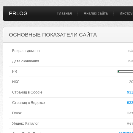
PRLOG
Главная
Анализ сайта
Инстру
ОСНОВНЫЕ ПОКАЗАТЕЛИ САЙТА
Возраст домена
n/
Дата окончания
n/
PR
ИКС
2
Страниц в Google
93
Страниц в Яндексе
93
Dmoz
Не
Яндекс Каталог
Не