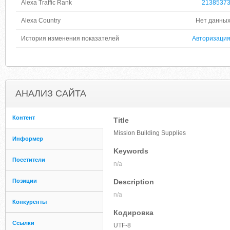
Alexa Traffic Rank
2138537
Alexa Country
Нет данны
История изменения показателей
Авторизаци
АНАЛИЗ САЙТА
Контент
Title
Mission Building Supplies
Информер
Keywords
Посетители
n/a
Позиции
Description
n/a
Конкуренты
Кодировка
Ссылки
UTF-8