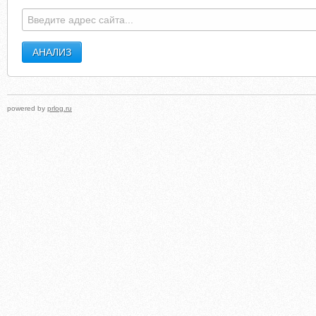
FAIRFIELDBUILDERS.CO.UK
OTZIVILEKARS
powered by
prlog.ru