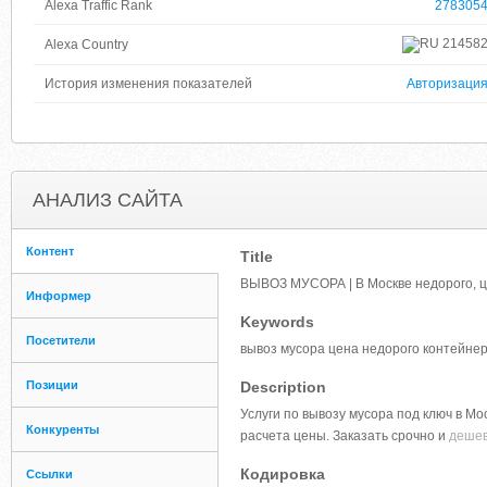
Alexa Traffic Rank
278305
21458
Alexa Country
История изменения показателей
Авторизаци
АНАЛИЗ САЙТА
Контент
Title
ВЫВОЗ МУСОРА | В Москве недорого, ц
Информер
Keywords
Посетители
вывоз мусора цена недорого контейнер
Позиции
Description
Услуги по вывозу мусора под ключ в Мо
Конкуренты
расчета цены. Заказать срочно и
деше
Кодировка
Ссылки