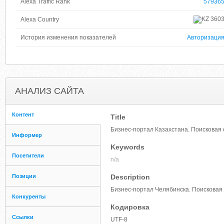
Alexa Traffic Rank
57936
360
Alexa Country
История изменения показателей
Авторизаци
АНАЛИЗ САЙТА
Контент
Title
Бизнес-портал Казахстана. Поисковая
Информер
Keywords
Посетители
n/a
Позиции
Description
Бизнес-портал Челябинска. Поискова
Конкуренты
Кодировка
Ссылки
UTF-8