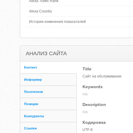
Alexa Traffic Rank
Alexa Country
История изменения показателей
АНАЛИЗ САЙТА
Контент
Title
Сайт на обслуживании
Информер
Keywords
Посетители
n/a
Позиции
Description
n/a
Конкуренты
Кодировка
Ссылки
UTF-8