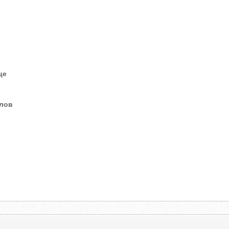
це
елов