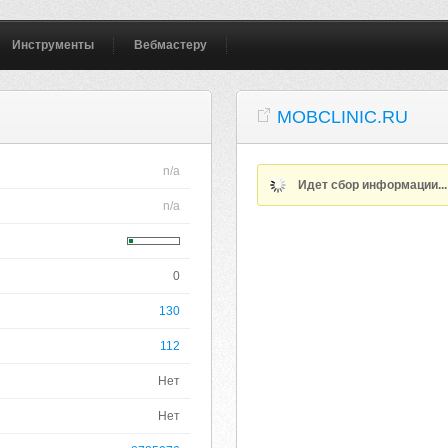
Инструменты
Вебмастеру
MOBCLINIC.RU
n/a
Идет сбор информации..
n/a
0
130
112
Нет
Нет