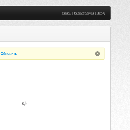
Связь
|
Регистрация
|
Вход
.
Обновить