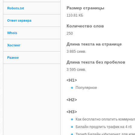
Размер страницы
Robots.txt
110.81 КБ
Ответ сервера
Количество слов
Whois
250
Длина текста на странице
Хостинг
3 885 симв.
Разное
Длина текста без пробелов
3 595 симв.
<H1>
Популярное
<H2>
<H3>
Как бесплатно оплатить коммуна
Билайн продлить трафик на 4 гб
Тариф Билайн «Интернет для ком