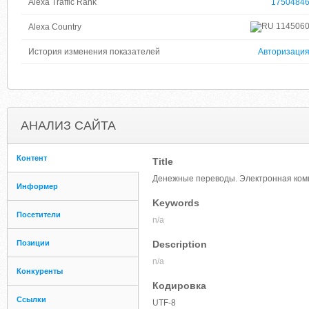
Alexa Traffic Rank
1750484
114506
Alexa Country
История изменения показателей
Авторизаци
АНАЛИЗ САЙТА
Контент
Title
Денежные переводы. Электронная ко
Информер
Keywords
Посетители
n/a
Позиции
Description
n/a
Конкуренты
Кодировка
Ссылки
UTF-8