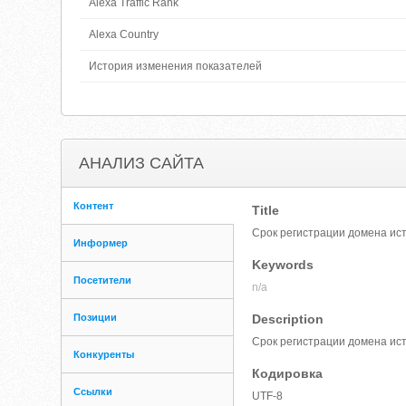
Alexa Traffic Rank
Alexa Country
История изменения показателей
АНАЛИЗ САЙТА
Контент
Title
Срок регистрации домена ис
Информер
Keywords
Посетители
n/a
Позиции
Description
Срок регистрации домена ист
Конкуренты
Кодировка
Ссылки
UTF-8