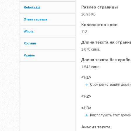
Размер страницы
Robots.txt
20.93 КБ
Ответ сервера
Количество слов
Whois
112
Длина текста на страни
Хостинг
1 670 симв.
Разное
Длина текста без проб
1 542 симв.
<H1>
Срок регистрации домена
<H2>
<H3>
Как получить этот доме
Анализ текста