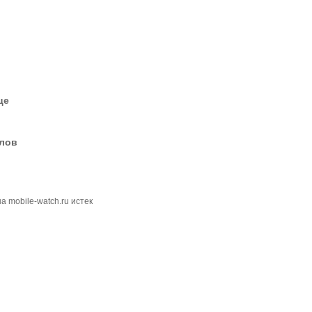
це
елов
 mobile-watch.ru истек
н