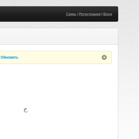
Связь
|
Регистрация
|
Вход
.
Обновить