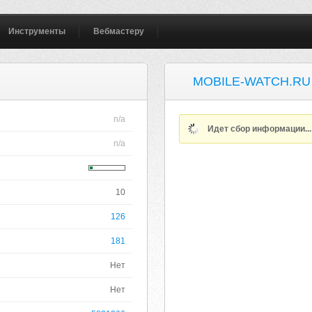
Инструменты
Вебмастеру
MOBILE-WATCH.RU
n/a
Идет сбор информации..
n/a
10
126
181
Нет
Нет