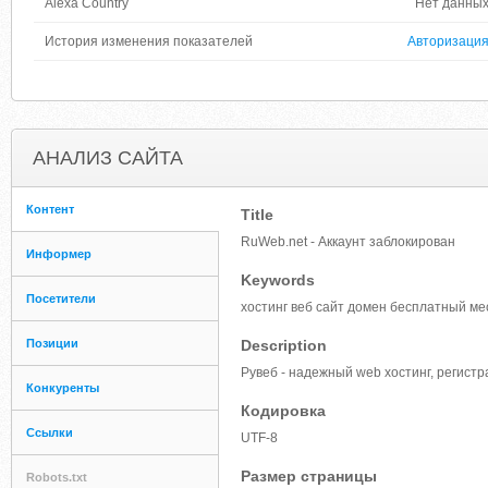
Alexa Country
Нет данны
История изменения показателей
Авторизаци
АНАЛИЗ САЙТА
Контент
Title
RuWeb.net - Аккаунт заблокирован
Информер
Keywords
Посетители
хостинг веб сайт домен бесплатный м
Позиции
Description
Рувеб - надежный web хостинг, регист
Конкуренты
Кодировка
Ссылки
UTF-8
Размер страницы
Robots.txt