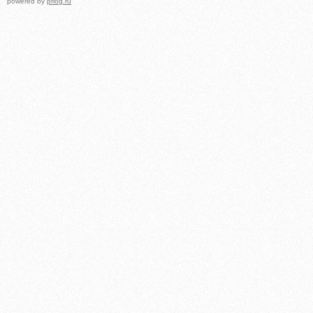
powered by
prlog.ru