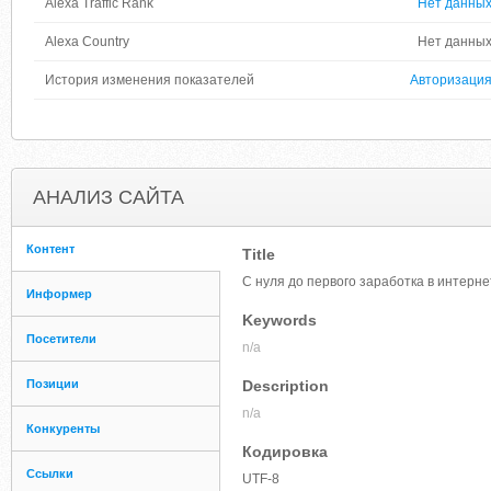
Alexa Traffic Rank
Нет данны
Alexa Country
Нет данны
История изменения показателей
Авторизаци
АНАЛИЗ САЙТА
Контент
Title
С нуля до первого заработка в интерне
Информер
Keywords
Посетители
n/a
Позиции
Description
n/a
Конкуренты
Кодировка
Ссылки
UTF-8