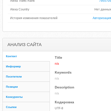
Alexa Traffic Rank
795570
Alexa Country
Нет данны
История изменения показателей
Авторизаци
АНАЛИЗ САЙТА
Контент
Title
n/a
Информер
Keywords
Посетители
n/a
Позиции
Description
n/a
Конкуренты
Кодировка
Ссылки
UTF-8