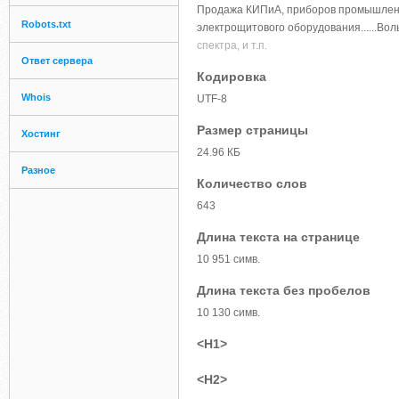
Продажа КИПиА, приборов промышленно
Robots.txt
электрощитового оборудования......Вол
спектра, и т.п.
Ответ сервера
Кодировка
Whois
UTF-8
Размер страницы
Хостинг
24.96 КБ
Разное
Количество слов
643
Длина текста на странице
10 951 симв.
Длина текста без пробелов
10 130 симв.
<H1>
<H2>