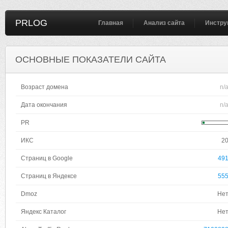
PRLOG
Главная
Анализ сайта
Инстру
ОСНОВНЫЕ ПОКАЗАТЕЛИ САЙТА
Возраст домена
n/
Дата окончания
n/
PR
ИКС
2
Страниц в Google
49
Страниц в Яндексе
55
Dmoz
Не
Яндекс Каталог
Не