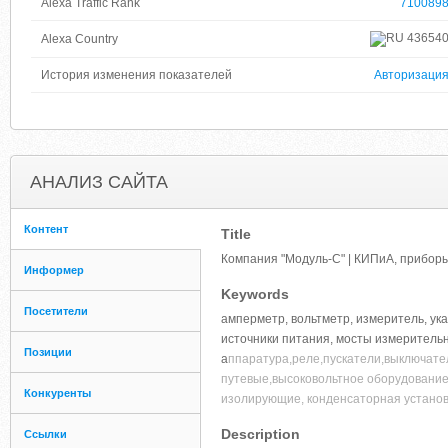
Alexa Traffic Rank
710089
43654
Alexa Country
История изменения показателей
Авторизаци
АНАЛИЗ САЙТА
Контент
Title
Компания "Модуль-С" | КИПиА, прибор
Информер
Keywords
Посетители
амперметр, вольтметр, измеритель, ук
источники питания, мосты измерительн
Позиции
а
ппаратура,реле,пускатели,выключате
путевые,высоковольтное оборудование,
Конкуренты
изолирующие, конденсаторная установк
Description
Ссылки