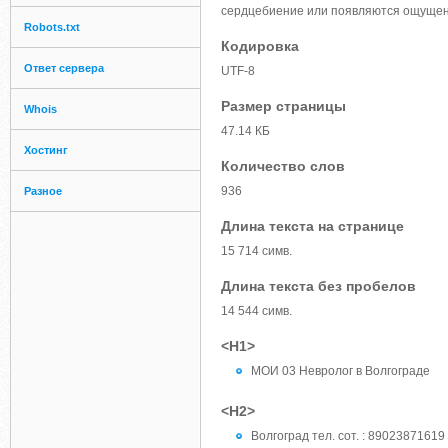
сердцебиение или появляются ощущен
Robots.txt
Кодировка
Ответ сервера
UTF-8
Размер страницы
Whois
47.14 КБ
Хостинг
Количество слов
936
Разное
Длина текста на странице
15 714 симв.
Длина текста без пробелов
14 544 симв.
<H1>
МОИ 03 Невролог в Волгограде
<H2>
Волгоград тел. сот. : 89023871619