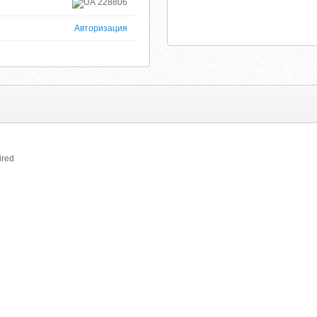
228806
Авторизация
ired