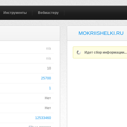
Инструменты
Вебмастеру
MOKRIISHELKI.RU
n/a
Идет сбор информации..
n/a
10
25700
1
Нет
Нет
12533460