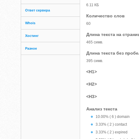
6.11 КБ
Ответ сервера
Количество слов
Whois
60
Длина текста на страни
Хостинг
465 симв.
Разное
Длина текста без проб
395 симв.
<H1>
<H2>
<H3>
Анализ текста
10.00% ( 6 ) domain
3.33% ( 2 ) contact
3.33% ( 2 ) expired