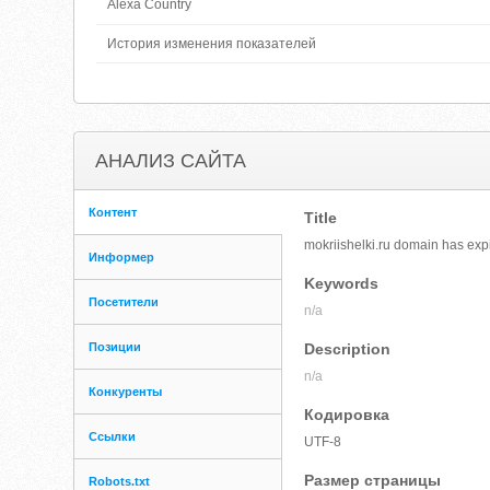
Alexa Country
История изменения показателей
АНАЛИЗ САЙТА
Контент
Title
mokriishelki.ru domain has exp
Информер
Keywords
Посетители
n/a
Позиции
Description
n/a
Конкуренты
Кодировка
Ссылки
UTF-8
Размер страницы
Robots.txt