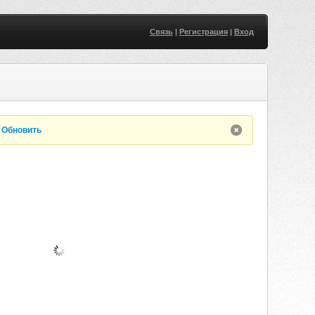
Связь
|
Регистрация
|
Вход
.
Обновить