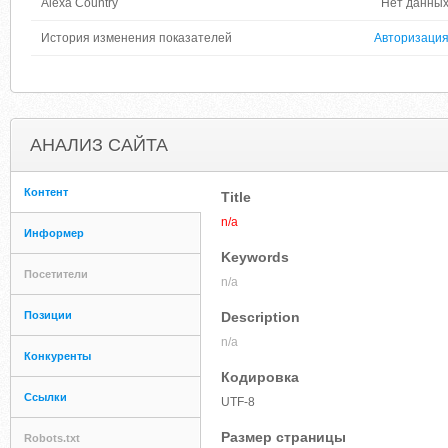
Alexa Country
Нет данны
История изменения показателей
Авторизаци
АНАЛИЗ САЙТА
Контент
Title
n/a
Информер
Keywords
Посетители
n/a
Позиции
Description
n/a
Конкуренты
Кодировка
Ссылки
UTF-8
Размер страницы
Robots.txt