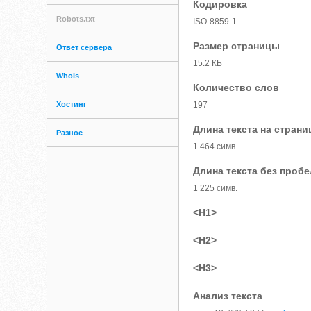
Кодировка
Robots.txt
ISO-8859-1
Размер страницы
Ответ сервера
15.2 КБ
Whois
Количество слов
Хостинг
197
Длина текста на страни
Разное
1 464 симв.
Длина текста без проб
1 225 симв.
<H1>
<H2>
<H3>
Анализ текста