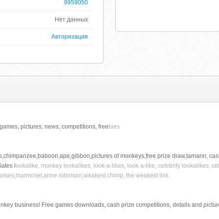
8959050
Нет данных
Авторизация
ames, pictures, news, competitions, free
bies
himpanzee,baboon,ape,gibbon,pictures of monkeys,free prize draw,tamarin, cas
Gates l
ookalike, monkey lookalikes, look-a-likes, look-a-like, celebrity lookalikes, c
ises,marmoset,anne robinson,weakest chimp, the weakest link
key business! Free games downloads, cash prize competitions, details and pictur