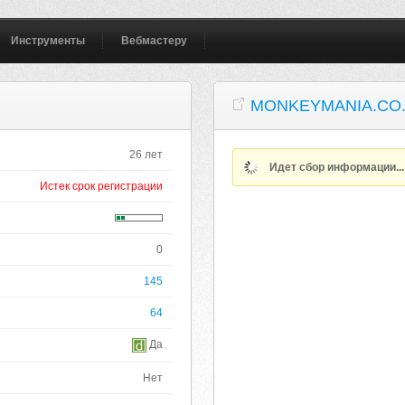
Инструменты
Вебмастеру
MONKEYMANIA.CO
26 лет
Идет сбор информации..
Истек срок регистрации
0
145
64
Да
Нет