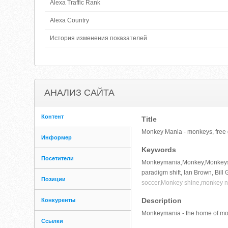
Alexa Traffic Rank
Alexa Country
История изменения показателей
АНАЛИЗ САЙТА
Контент
Title
Monkey Mania - monkeys, free g
Информер
Keywords
Посетители
Monkeymania,Monkey,Monkeys,c
paradigm shift, Ian Brown, Bill 
Позиции
soccer,Monkey shine,monkey no
Description
Конкуренты
Monkeymania - the home of mon
Ссылки