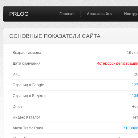
PRLOG
Главная
Анализ сайта
Инстру
ОСНОВНЫЕ ПОКАЗАТЕЛИ САЙТА
Возраст домена
16 ле
Дата окончания
Истек срок регистраци
ИКС
2
Страниц в Google
12
Страниц в Яндексе
13
Dmoz
Не
Яндекс Каталог
Не
Alexa Traffic Rank
718380