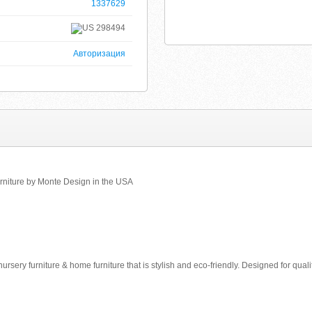
1337629
298494
Авторизация
niture by Monte Design in the USA
ery furniture & home furniture that is stylish and eco-friendly. Designed for quality