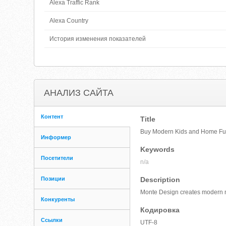
Alexa Traffic Rank
Alexa Country
История изменения показателей
АНАЛИЗ САЙТА
Контент
Title
Buy Modern Kids and Home Fur
Информер
Keywords
Посетители
n/a
Позиции
Description
Monte Design creates modern nurs
Конкуренты
Кодировка
Ссылки
UTF-8