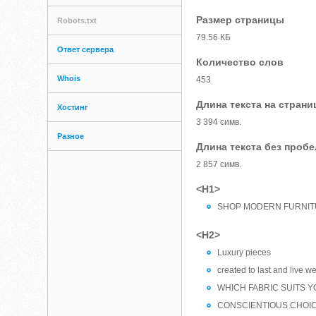
Размер страницы
Robots.txt
79.56 КБ
Ответ сервера
Количество слов
Whois
453
Длина текста на страни
Хостинг
3 394 симв.
Разное
Длина текста без проб
2 857 симв.
<H1>
SHOP MODERN FURNIT
<H2>
Luxury pieces
created to last and live w
WHICH FABRIC SUITS 
CONSCIENTIOUS CHOIC