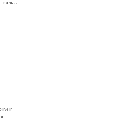
CTURING.
 live in.
st