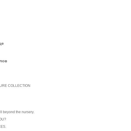
це
елов
URE COLLECTION
ell beyond the nursery.
YOU?
ES.