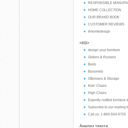
RESPONSIBLE MANUFA
HOME COLLECTION
OUR BRAND BOOK
CUSTOMER REVIEWS
#montedesign
<H3>
design your furniture
Gliders & Rockers
Beds
Bassinets
Ottomans & Storage
Kids' Chairs
High Chairs
Expertly crafted furniture to
Subscribe to our mailing li
Call us: 1-866-604-6755
Анализ текста