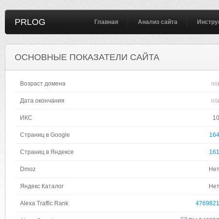
PRLOG
Главная
Анализ сайта
Инстру
ОСНОВНЫЕ ПОКАЗАТЕЛИ САЙТА
Возраст домена
n/
Дата окончания
n/
ИКС
1
Страниц в Google
16
Страниц в Яндексе
16
Dmoz
Не
Яндекс Каталог
Не
Alexa Traffic Rank
476982