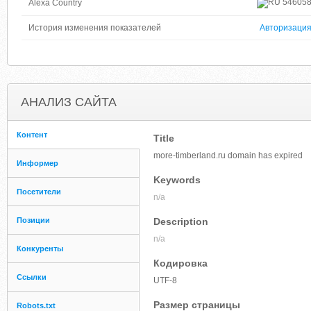
54605
Alexa Country
История изменения показателей
Авторизаци
АНАЛИЗ САЙТА
Контент
Title
more-timberland.ru domain has expired
Информер
Keywords
Посетители
n/a
Позиции
Description
n/a
Конкуренты
Кодировка
Ссылки
UTF-8
Размер страницы
Robots.txt