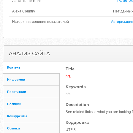
Alexa Traffic Rank
1570513
Alexa Country
Нет данны
История изменения показателей
Авторизаци
АНАЛИЗ САЙТА
Контент
Title
n/a
Информер
Keywords
Посетители
n/a
Позиции
Description
See related links to what you are looking f
Конкуренты
Кодировка
Ссылки
UTF-8