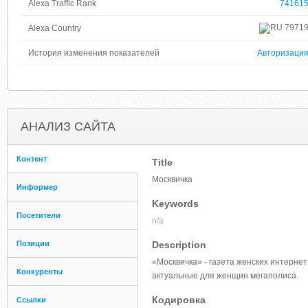
Alexa Traffic Rank
74161
7971
Alexa Country
История изменения показателей
Авторизаци
АНАЛИЗ САЙТА
Контент
Title
Москвичка
Информер
Keywords
Посетители
n/a
Позиции
Description
«Москвичка» - газета женских интерне
Конкуренты
актуальные для женщин мегаполиса.
Кодировка
Ссылки