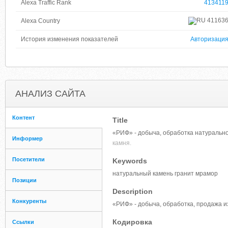
Alexa Traffic Rank
413411
41163
Alexa Country
История изменения показателей
Авторизаци
АНАЛИЗ САЙТА
Контент
Title
«РИФ» - добыча, обработка натурально
Информер
камня.
Посетители
Keywords
натуральный камень гранит мрамор
Позиции
Description
Конкуренты
«РИФ» - добыча, обработка, продажа и
Кодировка
Ссылки