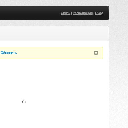
Связь
|
Регистрация
|
Вход
.
Обновить