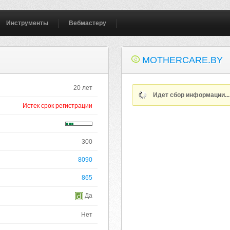
Инструменты
Вебмастеру
MOTHERCARE.BY
20 лет
Идет сбор информации..
Истек срок регистрации
300
8090
865
Да
Нет