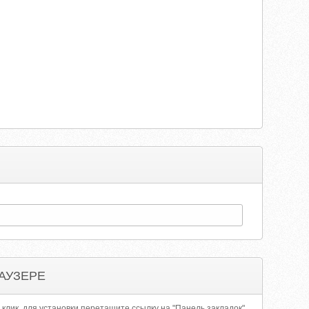
АУЗЕРЕ
 клик, для установки перетащите ссылку на "Панель закладок"