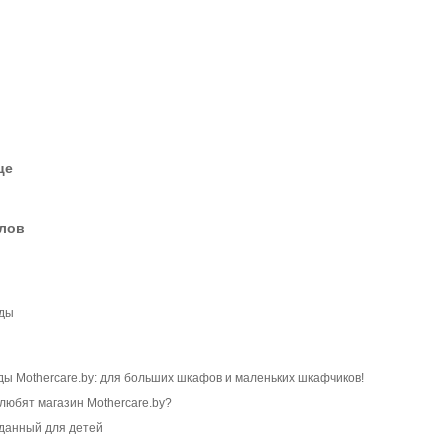
це
елов
жды
ы Mothercare.by: для больших шкафов и маленьких шкафчиков!
любят магазин Mothercare.by?
зданный для детей