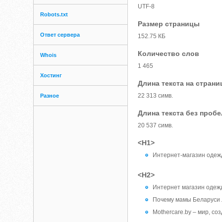
UTF-8
Robots.txt
Размер страницы
Ответ сервера
152.75 КБ
Количество слов
Whois
1 465
Хостинг
Длина текста на страни
22 313 симв.
Разное
Длина текста без проб
20 537 симв.
<H1>
Интернет-магазин оде
<H2>
Интернет магазин одежд
Почему мамы Беларуси 
Mothercare.by – мир, со