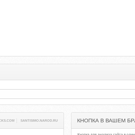
КНОПКА В ВАШЕМ БР
CKS.COM
SANTISIMO.NAROD.RU
Кнопка для анализа сайта в один