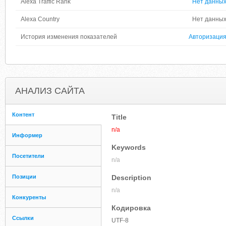
Alexa Traffic Rank
Нет данны
Alexa Country
Нет данны
История изменения показателей
Авторизаци
АНАЛИЗ САЙТА
Контент
Title
n/a
Информер
Keywords
Посетители
n/a
Позиции
Description
n/a
Конкуренты
Кодировка
Ссылки
UTF-8