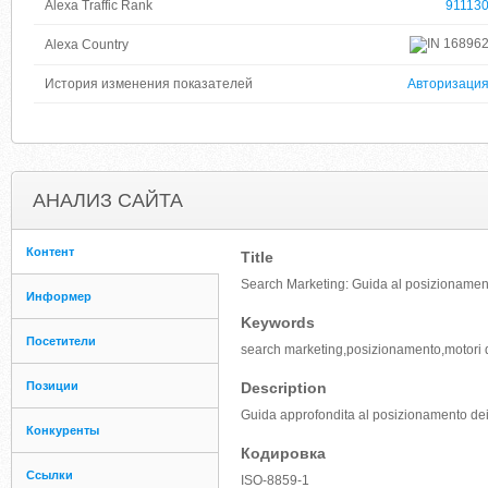
Alexa Traffic Rank
91113
16896
Alexa Country
История изменения показателей
Авторизаци
АНАЛИЗ САЙТА
Контент
Title
Search Marketing: Guida al posizionamento
Информер
Keywords
Посетители
search marketing,posizionamento,motori di 
Позиции
Description
Guida approfondita al posizionamento dei si
Конкуренты
Кодировка
Ссылки
ISO-8859-1