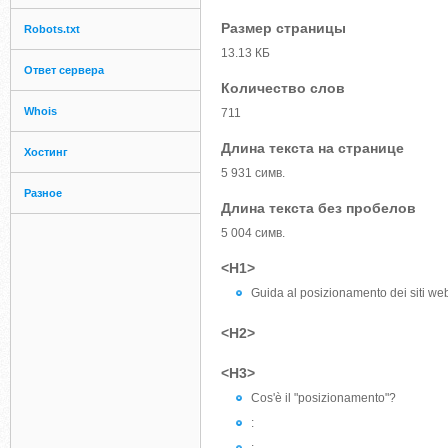
Размер страницы
Robots.txt
13.13 КБ
Ответ сервера
Количество слов
Whois
711
Длина текста на странице
Хостинг
5 931 симв.
Разное
Длина текста без пробелов
5 004 симв.
<H1>
Guida al posizionamento dei siti web
<H2>
<H3>
Cos'è il "posizionamento"?
: