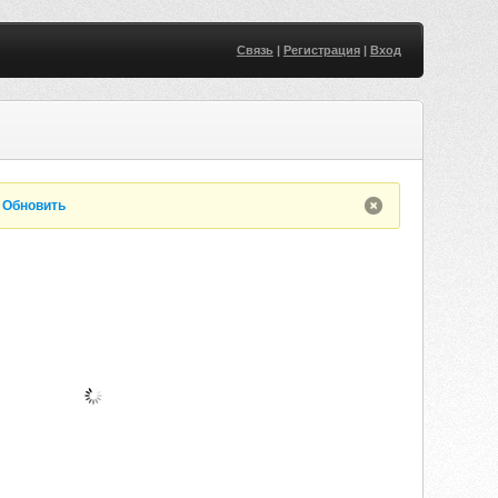
Связь
|
Регистрация
|
Вход
.
Обновить