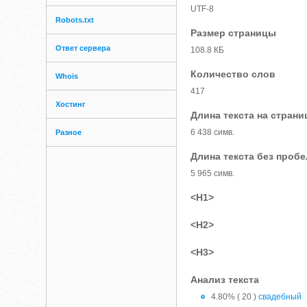
UTF-8
Robots.txt
Размер страницы
Ответ сервера
108.8 КБ
Количество слов
Whois
417
Хостинг
Длина текста на страни
6 438 симв.
Разное
Длина текста без проб
5 965 симв.
<H1>
<H2>
<H3>
Анализ текста
4.80% ( 20 )
свадебный