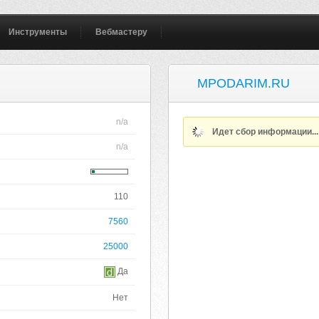
Инструменты
Вебмастеру
MPODARIM.RU
n/a
Идет сбор информации..
n/a
110
7560
25000
Да
Нет